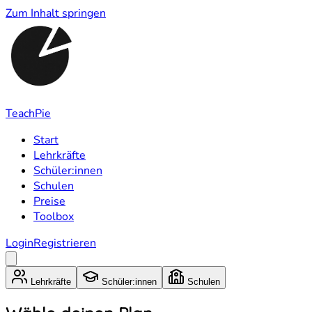
Zum Inhalt springen
TeachPie
Start
Lehrkräfte
Schüler:innen
Schulen
Preise
Toolbox
Login
Registrieren
Lehrkräfte
Schüler:innen
Schulen